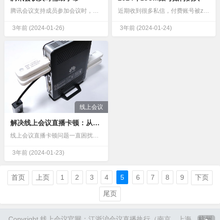
腾讯会议支持成员参加会议时，开启实时辅助字幕，将会自动识别会议中的语音内容，为用户实时展示文本。推荐人群及场景商务会谈：实时转写会议内容，告别会后整理。头脑风暴：实时转写讨论灵感，记录奇思妙想。线上培…
近期收到很多私信，付费账号被zoom封停，原来的售卖方出现拉黑联系不上等情况。原因：1、原国内zoom账号非正式渠道很多较杂，zoom自2023年1月起加强对zoom账号的审核。2、如果账号是自行去官…
3年前
(2024-01-26)
3年前
(2024-01-24)
线上会议
解决线上会议直播卡顿：从根源到解决方案的全面指南
线上会议直播卡顿问题一直困扰着许多企业和团队，尤其是在重要的会议中，频繁的卡顿不仅影响了会议的顺利进行，还可能导致重要信息的丢失。如果你因为这个问题被老板扣了工资，那么你需要认真对待这个问题，并寻求专…
3年前
(2024-01-23)
首页
上页
1
2
3
4
5
6
7
8
9
下页
尾页
Copyright 线上会议官网；江浙沪会议直播执行（南京、上海、杭州