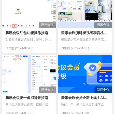
腾讯会议
腾讯会议
腾讯会议红包功能操作指南
腾讯会议演讲者视图和宫格布局
功能介绍在会议迟到，超时，冷场，跑题等场景下，可以使用红包活跃气氛。使用条件登录用户：免费版、会员、商业版、企业版用户。版本要求：客户端1.6.5及以上版本。系统要求：iOS/Android。一、如何…
视频显示布局在观看屏幕共享或视频时，两种不同的视频画面布局样式，方便您聚焦在想要观看的内容上。系统要求Windows/macOS/iOS/Android。如何设置宫格视图和演讲者视图使用桌面端入会的参…
3年前
(2024-02-18)
3年前
(2024-01-31)
腾讯会议
新闻中心
​腾讯会议统一虚拟背景指南
腾讯会议会员全新上线！AI加持、更大功能梯度，畅享20+特权！
腾讯会议支持设置统一虚拟背景，设置后成员入会打开视频将默认使用该背景。适用人群及场景人群：职场人士、学生、教师等场景：讲座、培训、开学典礼、分享会等使用虚拟背景硬件要求设备系统说明Windows/Ma…
新的一年，腾讯会议会员迎来全新升级！新增8大特权，助您畅享智能高效！不仅有更多AI能力加持，持续提升会议效率；还新增了多端入会、原画共享等特权，让您更便捷地享受“远程如当面”的自然沉浸协作；更在云录制…
3年前
(2024-01-30)
3年前
(2024-01-29)