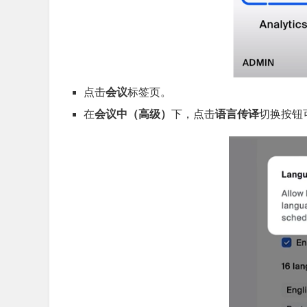
点击
会议
标签页。
在
会议中（高级）
下，点击
语言传译
切换按钮