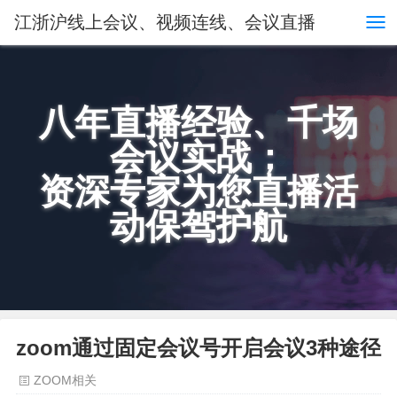
江浙沪线上会议、视频连线、会议直播
八年直播经验、千场
会议实战；
资深专家为您直播活
动保驾护航
zoom通过固定会议号开启会议3种途径
ZOOM相关